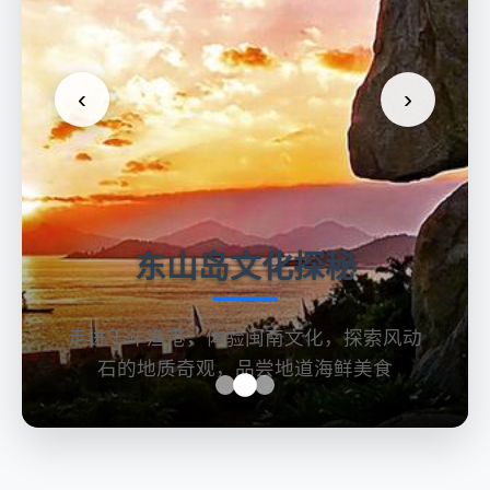
‹
›
东山岛文化探秘
走进千年渔港，体验闽南文化，探索风动
石的地质奇观，品尝地道海鲜美食