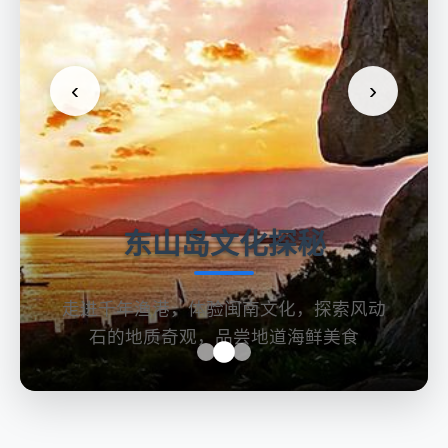
‹
›
东山岛文化探秘
走进千年渔港，体验闽南文化，探索风动
石的地质奇观，品尝地道海鲜美食